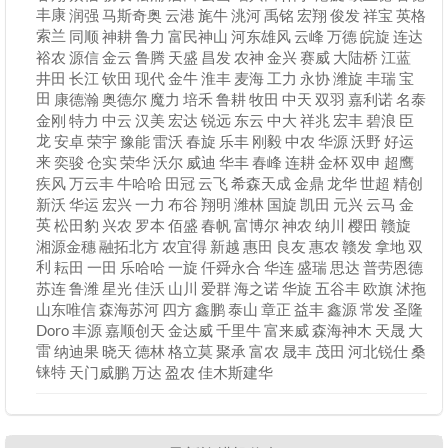
丰康
润强
马斯奇奥
云港
旄牛
洮河
禹铭
宏翔
俊发
祥宝
英格
索兰
同顺
神耕
鲁力
富民神山
河东雄风
云峰
万德
皖旋
连达
裕农
源信
金云
鲁腾
天盛
昌发
农神
金兴
赛威
大陆桥
江蓝
井田
长江
钦田
现代
金牛
淮丰
麦海
工力
永协
潍旋
丰瑞
宝
田
康德瀚
奥德尔
魔力
培禾
鲁耕
牧田
中天
双羽
嘉利诺
名泰
金刚
特力
中云
汉美
宏达
锐远
东云
中大
祥兆
宏丰
碧浪
臣
龙
安卓
荣宇
豫能
雷沃
春旋
乐丰
刚毅
中农
华源
沃野
好运
来
奕骏
仓实
荣华
沃尔
威迪
华丰
春峰
连耕
金杯
双申
超鹰
疾风
万云丰
牛哈哈
田冠
云飞
希森天成
金鼎
龙华
世超
精创
新沃
华运
宏兴
一力
布谷
翔明
潍林
国旋
凯田
元兴
云马
金
英
松田豹
兴农
罗本
佰盛
春帆
富博尔
神农
纳川
樱田
赣旋
湘源金穗
融拓北方
农宜得
新越
惠田
良友
惠农
赣发
拿地
双
利
耘田
一田
乐哈哈
一旋
仟舜永合
华连
盛瑞
思达
普劳恩德
苏连
鲁潍
星光
佳沃
山川
爱群
海之诺
华旋
五谷丰
欧旗
沭拖
山东唯信
森海苏河
四方
鑫鹏
泰山
章正
益丰
鑫源
常发
圣隆
Doro
丰源
嘉顺创天
金达威
千里牛
富来威
森海神木
天晟
大
雷
纳迪果
晓天
德林
格立莫
聚承
富农
晟丰
茂田
河北锐仕
桑
铼特
天门威鹏
万达
盈农
佳木斯建华