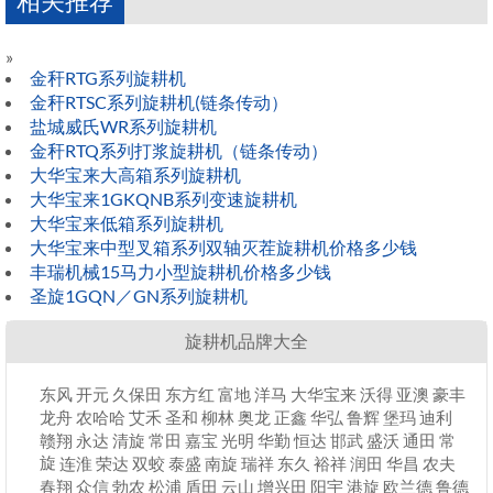
相关推荐
»
金秆RTG系列旋耕机
金秆RTSC系列旋耕机(链条传动）
盐城威氏WR系列旋耕机
金秆RTQ系列打浆旋耕机（链条传动）
大华宝来大高箱系列旋耕机
大华宝来1GKQNB系列变速旋耕机
大华宝来低箱系列旋耕机
大华宝来中型叉箱系列双轴灭茬旋耕机价格多少钱
丰瑞机械15马力小型旋耕机价格多少钱
圣旋1GQN／GN系列旋耕机
旋耕机品牌大全
东风
开元
久保田
东方红
富地
洋马
大华宝来
沃得
亚澳
豪丰
龙舟
农哈哈
艾禾
圣和
柳林
奥龙
正鑫
华弘
鲁辉
堡玛
迪利
赣翔
永达
清旋
常田
嘉宝
光明
华勤
恒达
邯武
盛沃
通田
常
旋
连淮
荣达
双蛟
泰盛
南旋
瑞祥
东久
裕祥
润田
华昌
农夫
春翔
众信
勃农
松浦
盾田
云山
增兴田
阳宇
港旋
欧兰德
鲁德